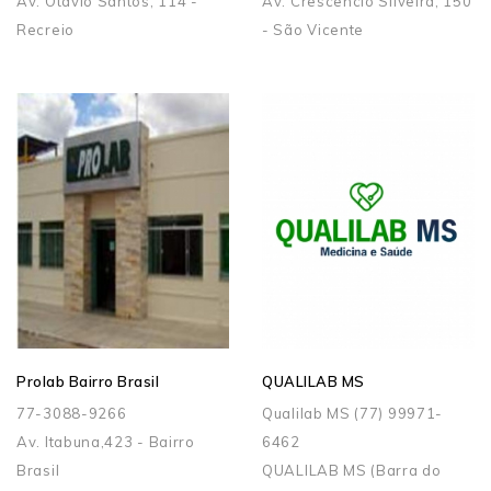
Av. Otávio Santos, 114 -
Av. Crescêncio Silveira, 150
Recreio
- São Vicente
Prolab Bairro Brasil
QUALILAB MS
77-3088-9266
Qualilab MS (77) 99971-
Av. Itabuna,423 - Bairro
6462
Brasil
QUALILAB MS (Barra do