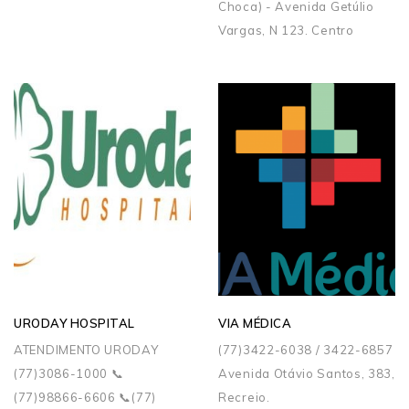
Choca) - Avenida Getúlio
Vargas, N 123. Centro
URODAY HOSPITAL
VIA MÉDICA
ATENDIMENTO URODAY
(77)3422-6038 / 3422-6857
(77)3086-1000 📞
Avenida Otávio Santos, 383,
(77)98866-6606 📞(77)
Recreio.