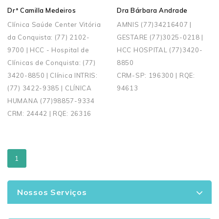
Drª Camilla Medeiros
Dra Bárbara Andrade
Clínica Saúde Center Vitória
AMNIS (77)34216407 |
da Conquista: (77) 2102-
GESTARE (77)3025-0218 |
9700 | HCC - Hospital de
HCC HOSPITAL (77)3420-
Clínicas de Conquista: (77)
8850
3420-8850 | Clínica INTRIS:
CRM-SP: 196300 | RQE:
(77) 3422-9385 | CLÍNICA
94613
HUMANA (77)98857-9334
CRM: 24442 | RQE: 26316
1
Nossos Serviços