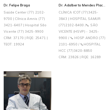
Dr. Adalberto Mendes Placha
Dr. Felipe Braga
Saúde Center (77) 2102-
CLÍNICA ICOT (77)3425-
9700 | Clínica Amnis (77)
3843 | HOSPITAL SAMUR
3421-6407 | Hospital São
(77)2102-8400 /📞 SÃO
Vicente (77) 3425-9900
VICENTE (HSVP) - 3425-
CRM: 37170 | RQE: 25471 |
9900 / 📞 HOSP ANDRO (77)
TEOT: 19924
2101-6950 / 📞HOSPITAL
HCC (77)3420-8850
CRM: 23826 | RQE: 16289